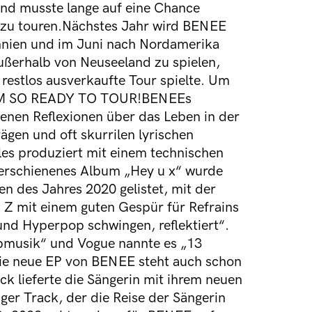
nd musste lange auf eine Chance
 zu touren.Nächstes Jahr wird BENEE
nnien und im Juni nach Nordamerika
ußerhalb von Neuseeland zu spielen,
 restlos ausverkaufte Tour spielte. Um
I AM SO READY TO TOUR!BENEEs
enen Reflexionen über das Leben in der
gen und oft skurrilen lyrischen
es produziert mit einem technischen
erschienenes Album „Hey u x“ wurde
en des Jahres 2020 gelistet, mit der
Z mit einem guten Gespür für Refrains
nd Hyperpop schwingen, reflektiert“.
opmusik“ und Vogue nannte es „13
Die neue EP von BENEE steht auch schon
ck lieferte die Sängerin mit ihrem neuen
iger Track, der die Reise der Sängerin