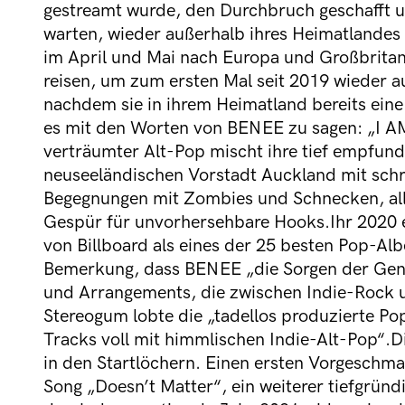
gestreamt wurde, den Durchbruch geschafft u
warten, wieder außerhalb ihres Heimatlandes
im April und Mai nach Europa und Großbrita
reisen, um zum ersten Mal seit 2019 wieder a
nachdem sie in ihrem Heimatland bereits eine
es mit den Worten von BENEE zu sagen: „
verträumter Alt-Pop mischt ihre tief empfund
neuseeländischen Vorstadt Auckland mit schrä
Begegnungen mit Zombies und Schnecken, all
Gespür für unvorhersehbare Hooks.Ihr 2020 
von Billboard als eines der 25 besten Pop-Alb
Bemerkung, dass BENEE „die Sorgen der Gen 
und Arrangements, die zwischen Indie-Rock u
Stereogum lobte die „tadellos produzierte P
Tracks voll mit himmlischen Indie-Alt-Pop“.
in den Startlöchern. Einen ersten Vorgeschma
Song „Doesn’t Matter“, ein weiterer tiefgründ