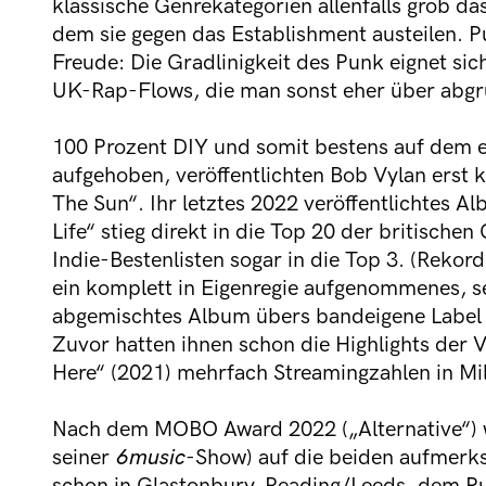
klassische Genrekategorien allenfalls grob d
dem sie gegen das Establishment austeilen. P
Freude: Die Gradlinigkeit des Punk eignet sic
UK-Rap-Flows, die man sonst eher über abgr
100 Prozent DIY und somit bestens auf dem e
aufgehoben, veröffentlichten Bob Vylan erst 
The Sun“. Ihr letztes 2022 veröffentlichtes A
Life“ stieg direkt in die Top 20 der britischen 
Indie-Bestenlisten sogar in die Top 3. (Rekord
ein komplett in Eigenregie aufgenommenes, se
abgemischtes Album übers bandeigene Label i
Zuvor hatten ihnen schon die Highlights der 
Here“ (2021) mehrfach Streamingzahlen in Mi
Nach dem MOBO Award 2022 („Alternative“) w
seiner
6music
-Show) auf die beiden aufmerk