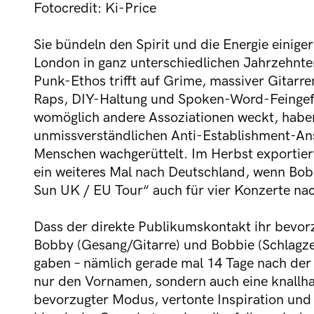
Fotocredit: Ki-Price
Sie bündeln den Spirit und die Energie einiger
London in ganz unterschiedlichen Jahrzehnte
Punk-Ethos trifft auf Grime, massiver Gitarre
Raps, DIY-Haltung und Spoken-Word-Feingef
womöglich andere Assoziationen weckt, habe
unmissverständlichen Anti-Establishment-An
Menschen wachgerüttelt. Im Herbst exportie
ein weiteres Mal nach Deutschland, wenn Bo
Sun UK / EU Tour“ auch für vier Konzerte n
Dass der direkte Publikumskontakt ihr bevorzu
Bobby (Gesang/Gitarre) und Bobbie (Schlagzeu
gaben – nämlich gerade mal 14 Tage nach der
nur den Vornamen, sondern auch eine knallhart
bevorzugter Modus, vertonte Inspiration und 