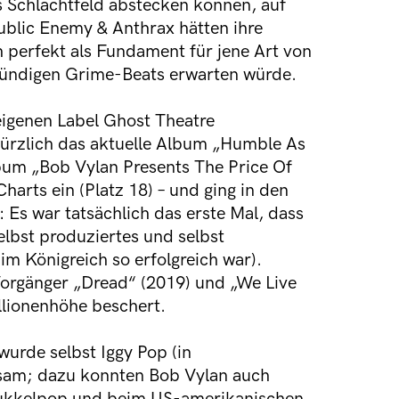
as Schlachtfeld abstecken können, auf
ublic Enemy & Anthrax hätten ihre
h perfekt als Fundament für jene Art von
ündigen Grime-Beats erwarten würde.
igenen Label Ghost Theatre
kürzlich das aktuelle Album „Humble As
lbum „Bob Vylan Presents The Price Of
Charts ein (Platz 18) – und ging in den
: Es war tatsächlich das erste Mal, dass
lbst produziertes und selbst
m Königreich so erfolgreich war).
Vorgänger „Dread“ (2019) und „We Live
llionenhöhe beschert.
urde selbst Iggy Pop (in
sam; dazu konnten Bob Vylan auch