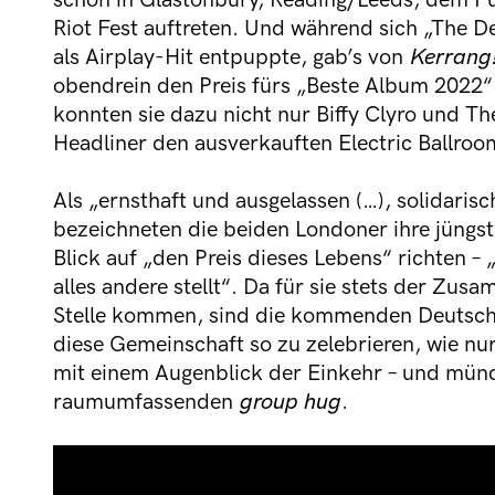
schon in Glastonbury, Reading/Leeds, dem 
Riot Fest auftreten. Und während sich „The De
als Airplay-Hit entpuppte, gab’s von
Kerrang
obendrein den Preis fürs „Beste Album 2022
konnten sie dazu nicht nur Biffy Clyro und Th
Headliner den ausverkauften Electric Ballroo
Als „ernsthaft und ausgelassen (…), solidaris
bezeichneten die beiden Londoner ihre jüngst
Blick auf „den Preis dieses Lebens“ richten – 
alles andere stellt“. Da für sie stets der Zu
Stelle kommen, sind die kommenden Deutsch
diese Gemeinschaft so zu zelebrieren, wie nu
mit einem Augenblick der Einkehr – und münd
raumumfassenden
group hug
.