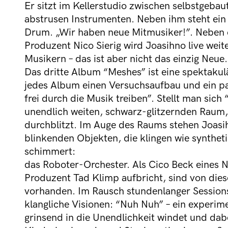
Er sitzt im Kellerstudio zwischen selbstgebau
abstrusen Instrumenten. Neben ihm steht ein
Drum. „Wir haben neue Mitmusiker!”. Neben 
Produzent Nico Sierig wird Joasihno live w
Musikern – das ist aber nicht das einzig Neue.
Das dritte Album “Meshes” ist eine spektakulä
jedes Album einen Versuchsaufbau und ein paa
frei durch die Musik treiben”. Stellt man sich
unendlich weiten, schwarz-glitzernden Raum,
durchblitzt. Im Auge des Raums stehen Joasi
blinkenden Objekten, die klingen wie synthet
schimmert:
das Roboter-Orchester. Als Cico Beck eines N
Produzent Tad Klimp aufbricht, sind von die
vorhanden. Im Rausch stundenlanger Sessions
klangliche Visionen: “Nuh Nuh” – ein experime
grinsend in die Unendlichkeit windet und dab