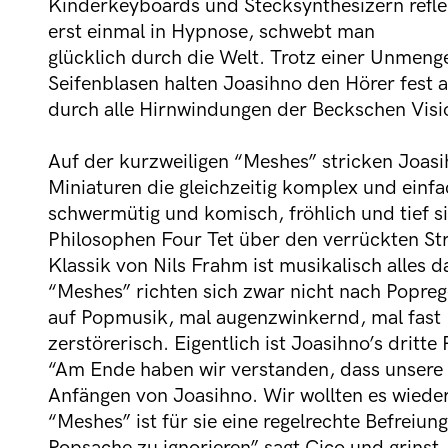
Kinderkeyboards und Stecksynthesizern reflek
erst einmal in Hypnose, schwebt man
glücklich durch die Welt. Trotz einer Unmenge
Seifenblasen halten Joasihno den Hörer fest 
durch alle Hirnwindungen der Beckschen Visi
Auf der kurzweiligen “Meshes” stricken Joasi
Miniaturen die gleichzeitig komplex und einfa
schwermütig und komisch, fröhlich und tief
Philosophen Four Tet über den verrückten S
Klassik von Nils Frahm ist musikalisch alles 
“Meshes” richten sich zwar nicht nach Poprege
auf Popmusik, mal augenzwinkernd, mal fast
zerstörerisch. Eigentlich ist Joasihno’s dritt
“Am Ende haben wir verstanden, dass unsere 
Anfängen von Joasihno. Wir wollten es wieder s
“Meshes” ist für sie eine regelrechte Befreiung