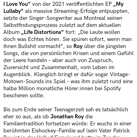
I Love You“
von der 2021 veröffentlichten EP
„My
Lullaby“
als massive Streaming-Erfolge entpuppten,
setzte der Singer-Songwriter aus Montreal seinen
Selbstfindungsprozess zuletzt auf dem aktuellen
Album
„Life Distortions“
fort: „Die Leute wollen
doch was Echtes hören. Sie spüren sofort, wenn man
ihnen Bullshit vormacht“, so
Roy
über die jüngsten
Songs, die von persönlichen Krisen und einem Gefühl
der Leere handeln – aber auch von Zuspruch,
Zuversicht und Zusammenhalt, vom Leben im
Augenblick. Klanglich bringt er dafür sogar Vintage-
Motown-Sounds ins Spiel – was ihm zuletzt rund eine
halbe Million monatliche Hörer:innen bei Spotify
bescheren sollte.
Bis zum Ende seiner Teenagerzeit sah es tatsächlich
eher so aus, als ob
Jonathan Roy
die
Familientradition fortsetzen würde: Er wuchs in einer
berühmten Eishockey-Familie auf (sein Vater Patrick