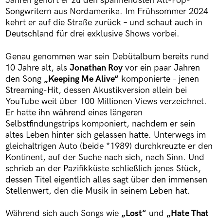
Jahren gehört er zu den spannendsten Alt-Pop-
Songwritern aus Nordamerika. Im Frühsommer 2024
kehrt er auf die Straße zurück – und schaut auch in
Deutschland für drei exklusive Shows vorbei.
Genau genommen war sein Debütalbum bereits rund
10 Jahre alt, als
Jonathan Roy
vor ein paar Jahren
den Song
„Keeping Me Alive“
komponierte – jenen
Streaming-Hit, dessen Akustikversion allein bei
YouTube weit über 100 Millionen Views verzeichnet.
Er hatte ihn während eines längeren
Selbstfindungstrips komponiert, nachdem er sein
altes Leben hinter sich gelassen hatte. Unterwegs im
gleichaltrigen Auto (beide *1989) durchkreuzte er den
Kontinent, auf der Suche nach sich, nach Sinn. Und
schrieb an der Pazifikküste schließlich jenes Stück,
dessen Titel eigentlich alles sagt über den immensen
Stellenwert, den die Musik in seinem Leben hat.
Während sich auch Songs wie
„Lost“
und
„Hate That