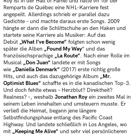
Roy ist in der Hall of Fame) und hatte im Tor der
Remparts de Québec eine NHL-Karriere fest
angepeilt. Allerdings schrieb er parallel dazu
Gedichte – und machte daraus erste Songs. 2009
hängte er dann die Schlittschuhe an den Haken und
startete seine Karriere als Musiker: Auf das
Debüt
„What I’ve Become“
folgten schon wenig
später die Alben
„Found My Way
“ und das
französischsprachige
„La Route“
. Nach einer Rolle im
Musical
„Don Juan“
landete er mit Songs
wie
„Daniella Denmark“
(2017) erste richtig große
Hits, und auch das dazugehörige Album
„Mr.
Optimist Blues“
schaffte es in die kanadischen Top-3.
Und doch fehlte etwas – Herzblut? Direktheit?
Realness? –, weshalb
Jonathan Roy
ein zweites Mal in
seinem Leben innehalten und umsteuern musste. Er
verließ die Heimat, begann jene längere
Selbstfindungsphase entlang des Pacific Coast
Highway. Und landete schließlich in Los Angeles, wo
mit
„Keeping Me Alive“
und sehr viel persönlicheren