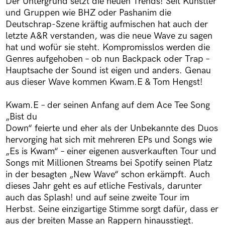
Der Untergrund setzt die neuen Trends! Seit Künstler
und Gruppen wie BHZ oder Pashanim die
Deutschrap-Szene kräftig aufmischen hat auch der
letzte A&R verstanden, was die neue Wave zu sagen
hat und wofür sie steht. Kompromisslos werden die
Genres aufgehoben – ob nun Backpack oder Trap –
Hauptsache der Sound ist eigen und anders. Genau
aus dieser Wave kommen Kwam.E & Tom Hengst!
Kwam.E – der seinen Anfang auf dem Ace Tee Song
„Bist du
Down“ feierte und eher als der Unbekannte des Duos
hervorging hat sich mit mehreren EPs und Songs wie
„Es is Kwam“ – einer eigenen ausverkauften Tour und
Songs mit Millionen Streams bei Spotify seinen Platz
in der besagten „New Wave“ schon erkämpft. Auch
dieses Jahr geht es auf etliche Festivals, darunter
auch das Splash! und auf seine zweite Tour im
Herbst. Seine einzigartige Stimme sorgt dafür, dass er
aus der breiten Masse an Rappern hinausstiegt.