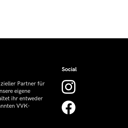
Social
izieller Partner für
nsere eigene
altet ihr entweder
kannten VVK-