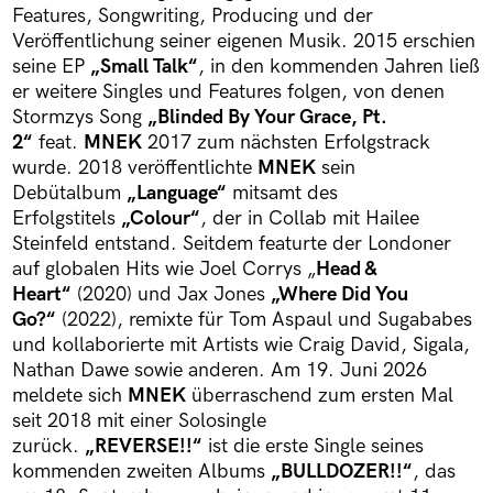
Features, Songwriting, Producing und der
Veröffentlichung seiner eigenen Musik. 2015 erschien
seine EP
„Small Talk“
, in den kommenden Jahren ließ
er weitere Singles und Features folgen, von denen
Stormzys Song
„Blinded By Your Grace, Pt.
2“
feat.
MNEK
2017 zum nächsten Erfolgstrack
wurde. 2018 veröffentlichte
MNEK
sein
Debütalbum
„Language“
mitsamt des
Erfolgstitels
„Colour“
, der in Collab mit Hailee
Steinfeld entstand. Seitdem featurte der Londoner
auf globalen Hits wie Joel Corrys „
Head &
Heart“
(2020) und Jax Jones
„Where Did You
Go?“
(2022), remixte für Tom Aspaul und Sugababes
und kollaborierte mit Artists wie Craig David, Sigala,
Nathan Dawe sowie anderen. Am 19. Juni 2026
meldete sich
MNEK
überraschend zum ersten Mal
seit 2018 mit einer Solosingle
zurück.
„REVERSE!!“
ist die erste Single seines
kommenden zweiten Albums
„BULLDOZER!!“
, das