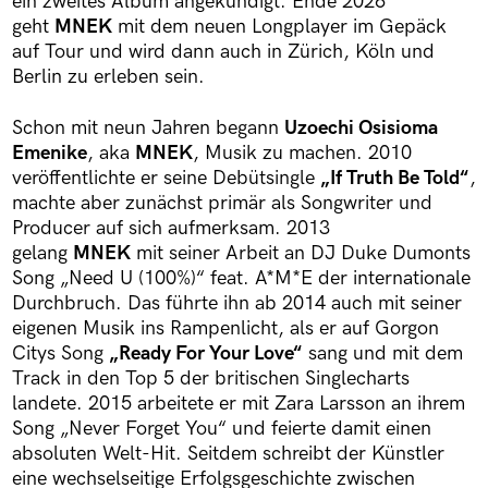
ein zweites Album angekündigt. Ende 2026
geht
MNEK
mit dem neuen Longplayer im Gepäck
auf Tour und wird dann auch in Zürich, Köln und
Berlin zu erleben sein.
Schon mit neun Jahren begann
Uzoechi Osisioma
Emenike
, aka
MNEK
, Musik zu machen. 2010
veröffentlichte er seine Debütsingle
„If Truth Be Told“
,
machte aber zunächst primär als Songwriter und
Producer auf sich aufmerksam. 2013
gelang
MNEK
mit seiner Arbeit an DJ Duke Dumonts
Song „Need U (100%)“ feat. A*M*E der internationale
Durchbruch. Das führte ihn ab 2014 auch mit seiner
eigenen Musik ins Rampenlicht, als er auf Gorgon
Citys Song
„Ready For Your Love“
sang und mit dem
Track in den Top 5 der britischen Singlecharts
landete. 2015 arbeitete er mit Zara Larsson an ihrem
Song „Never Forget You“ und feierte damit einen
absoluten Welt-Hit. Seitdem schreibt der Künstler
eine wechselseitige Erfolgsgeschichte zwischen