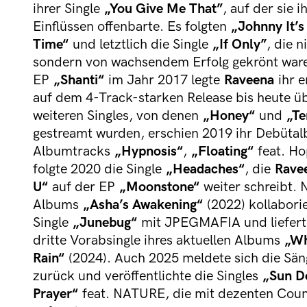
ihrer Single
„You Give Me That”
, auf der sie
Einflüssen offenbarte. Es folgten
„Johnny It’s
Time“
und letztlich die Single
„
If Only”
, die 
sondern von wachsendem Erfolg gekrönt ware
EP
„Shanti“
im Jahr 2017 legte
Raveena
ihr e
auf dem 4-Track-starken Release bis heute üb
weiteren Singles, von denen
„Honey“
und
„Te
gestreamt wurden, erschien 2019 ihr Debüt
Albumtracks
„Hypnosis“
,
„Floating“
feat. Ho
folgte 2020 die Single
„Headaches“
, die
Rave
U“
auf der EP
„Moonstone“
weiter schreibt. 
Albums
„Asha’s Awakening“
(2022) kollabori
Single
„Junebug“
mit JPEGMAFIA und liefer
dritte Vorabsingle ihres aktuellen Albums
„Wh
Rain“
(2024). Auch 2025 meldete sich die Sän
zurück und veröffentlichte die Singles
„Sun D
Prayer“
feat. NATURE, die mit dezenten Coun