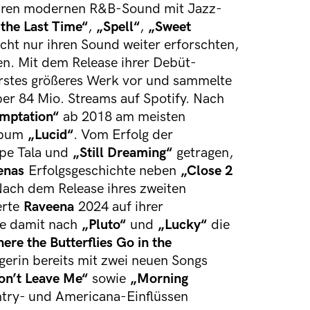
 ihren modernen R&B-Sound mit Jazz-
 the Last Time“
,
„Spell“
,
„Sweet
nicht nur ihren Sound weiter erforschten,
n. Mit dem Release ihrer Debüt-
rstes größeres Werk vor und sammelte
er 84 Mio. Streams auf Spotify. Nach
mptation“
ab 2018 am meisten
album
„Lucid“
. Vom Erfolg der
pe Tala und
„Still Dreaming“
getragen,
enas
Erfolgsgeschichte neben
„Close 2
Nach dem Release ihres zweiten
erte
Raveena
2024 auf ihrer
te damit nach
„Pluto“
und
„Lucky“
die
ere the Butterflies Go in the
gerin bereits mit zwei neuen Songs
on’t Leave Me“
sowie
„Morning
try- und Americana-Einflüssen