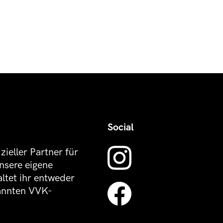
Social
izieller Partner für
nsere eigene
altet ihr entweder
kannten VVK-