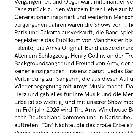
Vergangenheit und Gegenwart miteinander ve
Fans zurück zu den Wurzeln ihrer Liebe zur Mu
Generationen inspiriert und weiterhin Mensche
vergangenen Jahren waren die Shows von „T
Paris und Jakarta ausverkauft, die Band spie
begeisterte das Publikum von Manchester bis 
Talente, die Amys Original-Band auszeichnen
Allen am Schlagzeug, Henry Collins an der T
Backgroundsänger und Freund von Amy, der 
seiner einzigartigen Präsenz glänzt. Jedes Ba
Verbindung zur Sängerin, die aus dieser Auff
Wiederbegegnung mit Amys Musik macht. Dale 
Herz und gab alles für ihre Musik und die Mens
Erbe ist so wichtig, und mit unserer Show möc
Im Frühjahr 2025 wird The Amy Winehouse Ba
nach Deutschland kommen und in Karlsruhe,
auftreten. Fünf Nächte, die das große Erbe eine