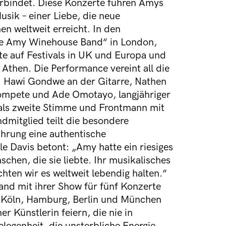
rbindet. Diese Konzerte führen Amys
sik – einer Liebe, die neue
n weltweit erreicht. In den
he Amy Winehouse Band“ in London,
lte auf Festivals in UK und Europa und
Athen. Die Performance vereint all die
: Hawi Gondwe an der Gitarre, Nathen
rompete und Ade Omotayo, langjähriger
als zweite Stimme und Frontmann mit
ndmitglied teilt die besondere
ührung eine authentische
Davis betont: „Amy hatte ein riesiges
chen, die sie liebte. Ihr musikalisches
hten wir es weltweit lebendig halten.“
nd mit ihrer Show für fünf Konzerte
 Köln, Hamburg, Berlin und München
r Künstlerin feiern, die nie in