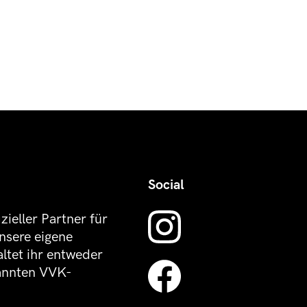
Social
izieller Partner für
nsere eigene
altet ihr entweder
kannten VVK-