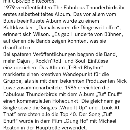
mit CBS/Epic Records.
1979 veröffentlichten The Fabulous Thunderbirds ihr
erstes selbstbetiteltes Album. Das vor allem vom
Blues beeinflusste Album wurde zu einem
Kultklassiker. „Damals waren die Dinge weit offen“,
erinnert sich Wilson. „Es gab Hunderte von Bühnen,
auf denen die Bands zeigen konnten, was sie
draufhatten.
Bei späteren Veröffentlichungen begann die Band,
mehr Cajun-, Rock’n’Roll- und Soul-Einflüsse
einzubeziehen. Das Album „T-Bird Rhythm“
markierte einen kreativen Wendepunkt für die
Gruppe, als sie mit dem bekannten Produzenten Nick
Lowe zusammenarbeitete. 1986 erreichten die
Fabulous Thunderbirds mit dem Album „Tuff Enuff“
einen kommerziellen Höhepunkt. Die gleichnamige
Single sowie die Singles „Wrap It Up“ und „Look At
That“ erreichten alle die Top 40. Der Song „Tuff
Enuff“ wurde in dem Film „Gung Ho“ mit Michael
Keaton in der Hauptrolle verwendet.