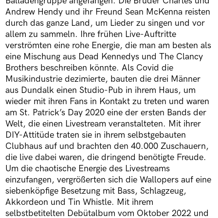
Balladengruppe angefangen. Die Brüder Charles und
Andrew Hendy und ihr Freund Sean McKenna reisten
durch das ganze Land, um Lieder zu singen und vor
allem zu sammeln. Ihre frühen Live-Auftritte
verströmten eine rohe Energie, die man am besten als
eine Mischung aus Dead Kennedys und The Clancy
Brothers beschreiben könnte. Als Covid die
Musikindustrie dezimierte, bauten die drei Männer
aus Dundalk einen Studio-Pub in ihrem Haus, um
wieder mit ihren Fans in Kontakt zu treten und waren
am St. Patrick’s Day 2020 eine der ersten Bands der
Welt, die einen Livestream veranstalteten. Mit ihrer
DIY-Attitüde traten sie in ihrem selbstgebauten
Clubhaus auf und brachten den 40.000 Zuschauern,
die live dabei waren, die dringend benötigte Freude.
Um die chaotische Energie des Livestreams
einzufangen, vergrößerten sich die Wallopers auf eine
siebenköpfige Besetzung mit Bass, Schlagzeug,
Akkordeon und Tin Whistle. Mit ihrem
selbstbetitelten Debütalbum vom Oktober 2022 und