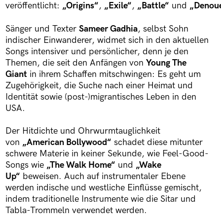
veröffentlicht:
„Origins“
,
„Exile“
,
„Battle“
und
„Denou
Sänger und Texter
Sameer Gadhia
, selbst Sohn
indischer Einwanderer, widmet sich in den aktuellen
Songs intensiver und persönlicher, denn je den
Themen, die seit den Anfängen von
Young The
Giant
in ihrem Schaffen mitschwingen: Es geht um
Zugehörigkeit, die Suche nach einer Heimat und
Identität sowie (post-)migrantisches Leben in den
USA.
Der Hitdichte und Ohrwurmtauglichkeit
von
„American Bollywood“
schadet diese mitunter
schwere Materie in keiner Sekunde, wie Feel-Good-
Songs wie
„The Walk Home“
und
„Wake
Up“
beweisen. Auch auf instrumentaler Ebene
werden indische und westliche Einflüsse gemischt,
indem traditionelle Instrumente wie die Sitar und
Tabla-Trommeln verwendet werden.