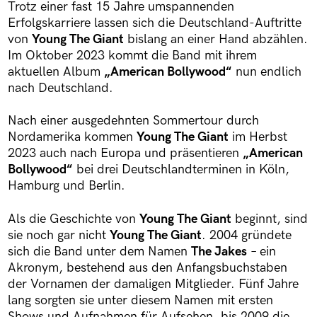
Trotz einer fast 15 Jahre umspannenden
Erfolgskarriere lassen sich die Deutschland-Auftritte
von
Young The Giant
bislang an einer Hand abzählen.
Im Oktober 2023 kommt die Band mit ihrem
aktuellen Album
„American Bollywood“
nun endlich
nach Deutschland.
Nach einer ausgedehnten Sommertour durch
Nordamerika kommen
Young The Giant
im Herbst
2023 auch nach Europa und präsentieren
„American
Bollywood“
bei drei Deutschlandterminen in Köln,
Hamburg und Berlin.
Als die Geschichte von
Young The Giant
beginnt, sind
sie noch gar nicht
Young The Giant
. 2004 gründete
sich die Band unter dem Namen
The Jakes
– ein
Akronym, bestehend aus den Anfangsbuchstaben
der Vornamen der damaligen Mitglieder. Fünf Jahre
lang sorgten sie unter diesem Namen mit ersten
Shows und Aufnahmen für Aufsehen, bis 2009 die