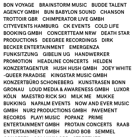
BON VOYAGE
BRAINSTORM MUSIC
BUDDE TALENT
AGENCY GMBH
BUN BABYLON SOUND
CHANSON
TROTTOIR GBR
CHIMPERATOR LIVE GMBH
CITYEVENTS HAMBURG
CK EVENTS
COLD LIFE
BOOKING GMBH
CONCERTTEAM NRW
DEATH STAR
PRODUCTIONS
DEEGREE RECORDINGS
DIRK
BECKER ENTERTAINMENT
EMERGENZA
FUNKSITZUNG
GIBELIN UG
HANDWERKER
PROMOTION
HEADLINE CONCERTS
HELDEN
KONZERTAGENTUR
HUSH HUSH GMBH
JOEY WHITE
-QUEER PARADISE
KINGSTAR MUSIC GMBH
KONZERTBÜRO SCHONEBERG
KUNSTRASEN BONN
GRONAU
LOUD MEDIA & AWARENESS GMBH
LUXOR
KÖLN
MAESTRO RICK SKI
MILK ME
MUKKE
BUKKING
NAPALM EVENTS
NOW AND EVER MUSIC
GMBH
NUR2 PRODUCTIONS GMBH
PAVEMENT
RECORDS
PLAY! MUSIC
POPANZ
PRIME
ENTERTAINMENT GMBH
PROTAIN CONCERTS
RAAB
ENTERTAINMENT GMBH
RADIO BOB
SEMMEL