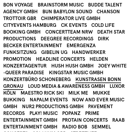
BON VOYAGE
BRAINSTORM MUSIC
BUDDE TALENT
AGENCY GMBH
BUN BABYLON SOUND
CHANSON
TROTTOIR GBR
CHIMPERATOR LIVE GMBH
CITYEVENTS HAMBURG
CK EVENTS
COLD LIFE
BOOKING GMBH
CONCERTTEAM NRW
DEATH STAR
PRODUCTIONS
DEEGREE RECORDINGS
DIRK
BECKER ENTERTAINMENT
EMERGENZA
FUNKSITZUNG
GIBELIN UG
HANDWERKER
PROMOTION
HEADLINE CONCERTS
HELDEN
KONZERTAGENTUR
HUSH HUSH GMBH
JOEY WHITE
-QUEER PARADISE
KINGSTAR MUSIC GMBH
KONZERTBÜRO SCHONEBERG
KUNSTRASEN BONN
GRONAU
LOUD MEDIA & AWARENESS GMBH
LUXOR
KÖLN
MAESTRO RICK SKI
MILK ME
MUKKE
BUKKING
NAPALM EVENTS
NOW AND EVER MUSIC
GMBH
NUR2 PRODUCTIONS GMBH
PAVEMENT
RECORDS
PLAY! MUSIC
POPANZ
PRIME
ENTERTAINMENT GMBH
PROTAIN CONCERTS
RAAB
ENTERTAINMENT GMBH
RADIO BOB
SEMMEL