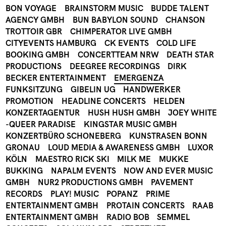
BON VOYAGE
BRAINSTORM MUSIC
BUDDE TALENT
AGENCY GMBH
BUN BABYLON SOUND
CHANSON
TROTTOIR GBR
CHIMPERATOR LIVE GMBH
CITYEVENTS HAMBURG
CK EVENTS
COLD LIFE
BOOKING GMBH
CONCERTTEAM NRW
DEATH STAR
PRODUCTIONS
DEEGREE RECORDINGS
DIRK
BECKER ENTERTAINMENT
EMERGENZA
FUNKSITZUNG
GIBELIN UG
HANDWERKER
PROMOTION
HEADLINE CONCERTS
HELDEN
KONZERTAGENTUR
HUSH HUSH GMBH
JOEY WHITE
-QUEER PARADISE
KINGSTAR MUSIC GMBH
KONZERTBÜRO SCHONEBERG
KUNSTRASEN BONN
GRONAU
LOUD MEDIA & AWARENESS GMBH
LUXOR
KÖLN
MAESTRO RICK SKI
MILK ME
MUKKE
BUKKING
NAPALM EVENTS
NOW AND EVER MUSIC
GMBH
NUR2 PRODUCTIONS GMBH
PAVEMENT
RECORDS
PLAY! MUSIC
POPANZ
PRIME
ENTERTAINMENT GMBH
PROTAIN CONCERTS
RAAB
ENTERTAINMENT GMBH
RADIO BOB
SEMMEL