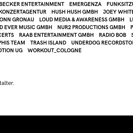
 BECKER ENTERTAINMENT
EMERGENZA
FUNKSIT
KONZERTAGENTUR
HUSH HUSH GMBH
JOEY WHIT
BONN GRONAU
LOUD MEDIA & AWARENESS GMBH
L
D EVER MUSIC GMBH
NUR2 PRODUCTIONS GMBH
CERTS
RAAB ENTERTAINMENT GMBH
RADIO BOB
HIS TEAM
TRASH ISLAND
UNDERDOG RECORDSTO
OTION UG
WORKOUT_COLOGNE
alter.