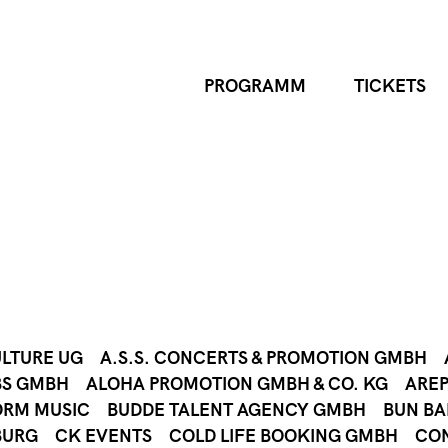
PROGRAMM
TICKETS
ULTURE UG
A.S.S. CONCERTS & PROMOTION GMBH
BS GMBH
ALOHA PROMOTION GMBH & CO. KG
AREP
ORM MUSIC
BUDDE TALENT AGENCY GMBH
BUN B
BURG
CK EVENTS
COLD LIFE BOOKING GMBH
CO