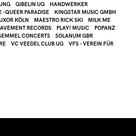
ZUNG
GIBELIN UG
HANDWERKER
E -QUEER PARADISE
KINGSTAR MUSIC GMBH
UXOR KÖLN
MAESTRO RICK SKI
MILK ME
PAVEMENT RECORDS
PLAY! MUSIC
POPANZ
SEMMEL CONCERTS
SOLANUM GBR
RE
VC VEEDEL CLUB UG
VFS - VEREIN FÜR