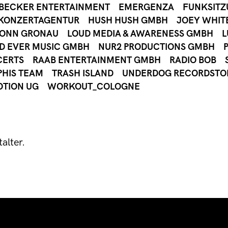
 BECKER ENTERTAINMENT
EMERGENZA
FUNKSIT
KONZERTAGENTUR
HUSH HUSH GMBH
JOEY WHIT
BONN GRONAU
LOUD MEDIA & AWARENESS GMBH
L
D EVER MUSIC GMBH
NUR2 PRODUCTIONS GMBH
CERTS
RAAB ENTERTAINMENT GMBH
RADIO BOB
HIS TEAM
TRASH ISLAND
UNDERDOG RECORDSTO
OTION UG
WORKOUT_COLOGNE
alter.