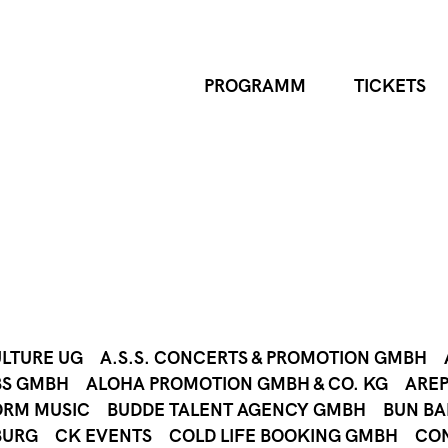
PROGRAMM
TICKETS
ULTURE UG
A.S.S. CONCERTS & PROMOTION GMBH
BS GMBH
ALOHA PROMOTION GMBH & CO. KG
AREP
ORM MUSIC
BUDDE TALENT AGENCY GMBH
BUN B
BURG
CK EVENTS
COLD LIFE BOOKING GMBH
CO