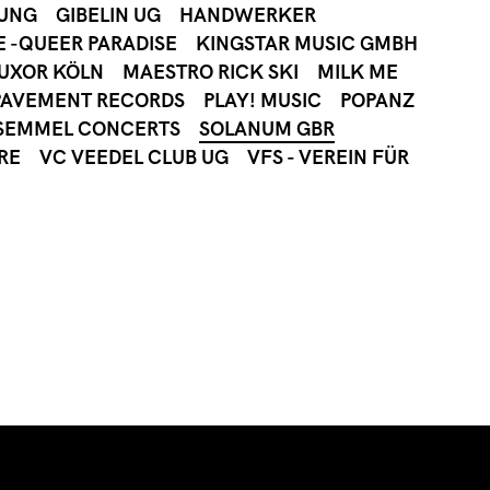
ZUNG
GIBELIN UG
HANDWERKER
E -QUEER PARADISE
KINGSTAR MUSIC GMBH
UXOR KÖLN
MAESTRO RICK SKI
MILK ME
PAVEMENT RECORDS
PLAY! MUSIC
POPANZ
SEMMEL CONCERTS
SOLANUM GBR
RE
VC VEEDEL CLUB UG
VFS - VEREIN FÜR