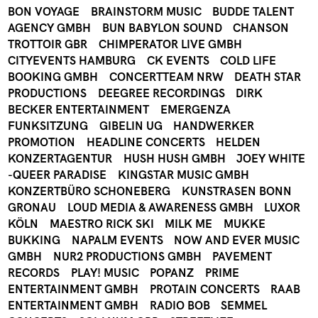
BON VOYAGE
BRAINSTORM MUSIC
BUDDE TALENT
AGENCY GMBH
BUN BABYLON SOUND
CHANSON
TROTTOIR GBR
CHIMPERATOR LIVE GMBH
CITYEVENTS HAMBURG
CK EVENTS
COLD LIFE
BOOKING GMBH
CONCERTTEAM NRW
DEATH STAR
PRODUCTIONS
DEEGREE RECORDINGS
DIRK
BECKER ENTERTAINMENT
EMERGENZA
FUNKSITZUNG
GIBELIN UG
HANDWERKER
PROMOTION
HEADLINE CONCERTS
HELDEN
KONZERTAGENTUR
HUSH HUSH GMBH
JOEY WHITE
-QUEER PARADISE
KINGSTAR MUSIC GMBH
KONZERTBÜRO SCHONEBERG
KUNSTRASEN BONN
GRONAU
LOUD MEDIA & AWARENESS GMBH
LUXOR
KÖLN
MAESTRO RICK SKI
MILK ME
MUKKE
BUKKING
NAPALM EVENTS
NOW AND EVER MUSIC
GMBH
NUR2 PRODUCTIONS GMBH
PAVEMENT
RECORDS
PLAY! MUSIC
POPANZ
PRIME
ENTERTAINMENT GMBH
PROTAIN CONCERTS
RAAB
ENTERTAINMENT GMBH
RADIO BOB
SEMMEL